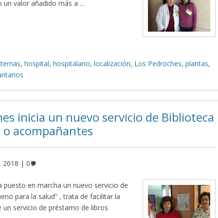
 un valor añadido más a …
ternas
,
hospital
,
hospitalario
,
localización
,
Los Pedroches
,
plantas
,
untarios
hes inicia un nuevo servicio de Biblioteca
res o acompañantes
, 2018
0
ha puesto en marcha un nuevo servicio de
o para la salud” , trata de facilitar la
de un servicio de préstamo de libros