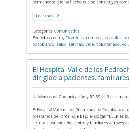
permanente que ha hecho que se constituyan como
Leer más
Categorías
Comunicados
Etiquetas
centro
,
Cicerones
,
comarca
,
consultas
,
ex
pozoblanco
,
salud
,
sanidad
,
valle
,
Voluntariado
,
vol
El Hospital Valle de los Pedroc
dirigido a pacientes, familia
Medios de Comunicación y RR.SS
3 diciembre
El Hospital Valle de los Pedroches de Pozoblanco 
préstamos de libros, que bajo el slogan “LEER es buen
lectura a usuarios del centro y familiares a través 