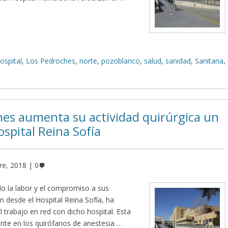
ospital
,
Los Pedroches
,
norte
,
pozoblanco
,
salud
,
sanidad
,
Sanitaria
,
ches aumenta su actividad quirúrgica un
spital Reina Sofía
re, 2018
0
do la labor y el compromiso a sus
n desde el Hospital Reina Sofía, ha
 trabajo en red con dicho hospital. Esta
nte en los quirófanos de anestesia …