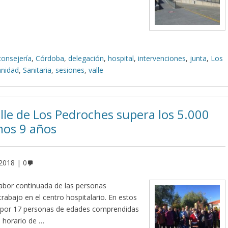
consejería
,
Córdoba
,
delegación
,
hospital
,
intervenciones
,
junta
,
Los
anidad
,
Sanitaria
,
sesiones
,
valle
alle de Los Pedroches supera los 5.000
mos 9 años
 2018
0
labor continuada de las personas
abajo en el centro hospitalario. En estos
 por 17 personas de edades comprendidas
n horario de …