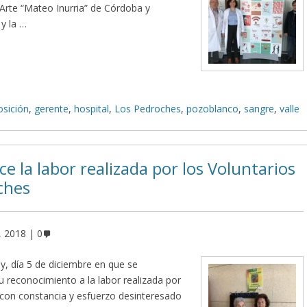
Arte “Mateo Inurria” de Córdoba y
y la …
osición
,
gerente
,
hospital
,
Los Pedroches
,
pozoblanco
,
sangre
,
valle
e la labor realizada por los Voluntarios
oches
, 2018
0
, día 5 de diciembre en que se
u reconocimiento a la labor realizada por
 “con constancia y esfuerzo desinteresado