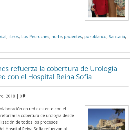
ital
,
libros
,
Los Pedroches
,
norte
,
pacientes
,
pozoblanco
,
Sanitaria
,
ches refuerza la cobertura de Urología
d con el Hospital Reina Sofía
re, 2018
0
colaboración en red existente con el
reforzar la cobertura de urología desde
ilización de todos los procesos
del Hospital Reina Sofía refuerzan al …