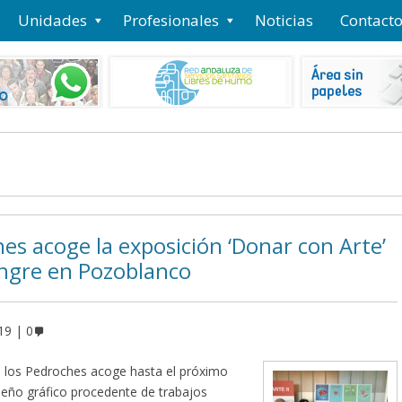
Unidades
Profesionales
Noticias
Contact
hes acoge la exposición ‘Donar con Arte’
sangre en Pozoblanco
19
0
 de los Pedroches acoge hasta el próximo
iseño gráfico procedente de trabajos