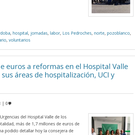
rdoba
,
hospital
,
jornadas
,
labor
,
Los Pedroches
,
norte
,
pozoblanco
,
ario
,
voluntarios
de euros a reformas en el Hospital Valle
sus áreas de hospitalización, UCI y
8
0
Urgencias del Hospital Valle de los
alidad, más de 1,7 millones de euros de
ha podido detallar hoy la consejera de