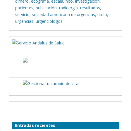
dímero
,
ecografía
,
escala
,
hito
,
investigación
,
pacientes
,
publicación
,
radiología
,
resultados
,
servicio
,
sociedad americana de urgencias
,
título
,
urgencias
,
urgenciólogos
Entradas recientes