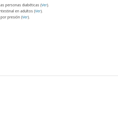
las personas diabéticas (
Ver
).
ntestinal en adultos (
Ver
).
 por presión (
Ver
).