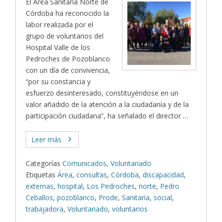
El Área Sanitaria Norte de
Córdoba ha reconocido la
labor realizada por el
grupo de voluntarios del
Hospital Valle de los
Pedroches de Pozoblanco
con un día de convivencia,
“por su constancia y
esfuerzo desinteresado, constituyéndose en un
valor añadido de la atención a la ciudadanía y de la
participación ciudadana”, ha señalado el director …
Leer más
Categorías
Comunicados
,
Voluntariado
Etiquetas
Área
,
consultas
,
Córdoba
,
discapacidad
,
externas
,
hospital
,
Los Pedroches
,
norte
,
Pedro
Ceballos
,
pozoblanco
,
Prode
,
Sanitaria
,
social
,
trabajadora
,
Voluntariado
,
voluntarios