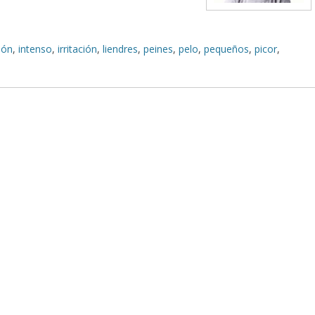
ión
,
intenso
,
irritación
,
liendres
,
peines
,
pelo
,
pequeños
,
picor
,