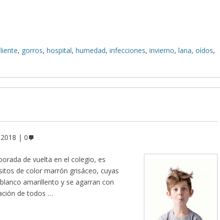
liente
,
gorros
,
hospital
,
humedad
,
infecciones
,
invierno
,
lana
,
oídos
,
 2018
0
orada de vuelta en el colegio, es
sitos de color marrón grisáceo, cuyas
r blanco amarillento y se agarran con
ación de todos …