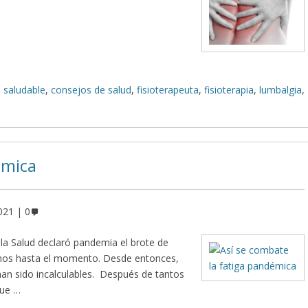
 saludable
,
consejos de salud
,
fisioterapeuta
,
fisioterapia
,
lumbalgia
,
émica
021
0
la Salud declaró pandemia el brote de
amos hasta el momento. Desde entonces,
an sido incalculables. Después de tantos
que …