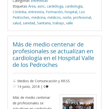
Categorías
Entrevistas
Etiquetas
Área
,
asnc
,
cardióloga
,
cardiología
,
Córdoba
,
entrevista
,
Formación
,
hospital
,
Los
Pedroches
,
medicina
,
médicos
,
norte
,
profesional
,
salud
,
sanidad
,
Sanitaria
,
trabajo
,
valle
Más de medio centenar de
profesionales se actualizan en
cardiología en el Hospital Valle
de los Pedroches
Medios de Comunicación y RR.SS
14 junio, 2018
0
Más de medio centenar
de profesionales se
actualizan en cardiología