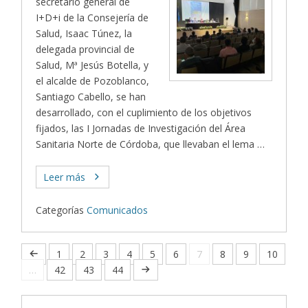
secretario general de
I+D+i de la Consejería de
Salud, Isaac Túnez, la
delegada provincial de
Salud, Mª Jesús Botella, y
el alcalde de Pozoblanco,
Santiago Cabello, se han
desarrollado, con el cuplimiento de los objetivos
fijados, las I Jornadas de Investigación del Área
Sanitaria Norte de Córdoba, que llevaban el lema …
Leer más
Categorías
Comunicados
1
2
3
4
5
6
7
8
9
10
…
42
43
44