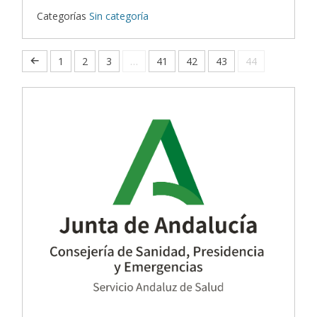
Categorías
Sin categoría
1
2
3
…
41
42
43
44