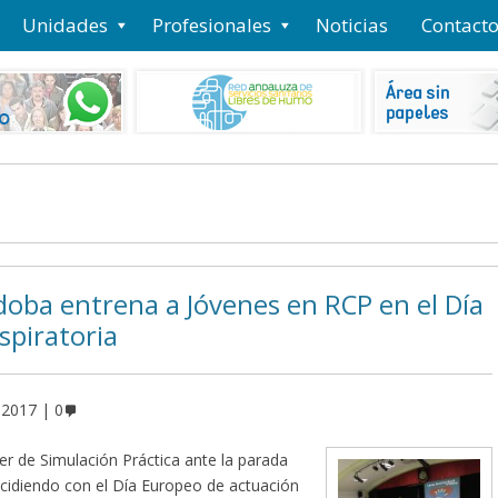
Unidades
Profesionales
Noticias
Contact
doba entrena a Jóvenes en RCP en el Día
spiratoria
 2017
0
er de Simulación Práctica ante la parada
incidiendo con el Día Europeo de actuación