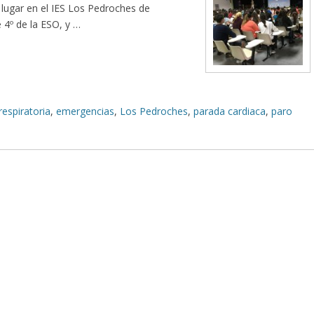
o lugar en el IES Los Pedroches de
4º de la ESO, y …
respiratoria
,
emergencias
,
Los Pedroches
,
parada cardiaca
,
paro