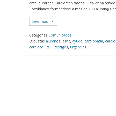
ante la Parada Cardiorespiratoria. El taller ha tenid
Pozoblanco formándose a más de 100 alumn@s de 
Leer más
Categorías
Comunicados
Etiquetas
alumnos
,
asnc
,
ayuda
,
cardiopatía
,
cardio
cardiaco
,
RCP
,
testigos
,
urgencias