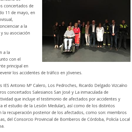
dos concertados de
ado 11 de mayo, en
visual,
ncienciar a la
 y su asociación
n a la
unto con el
te principal en
evenir los accidentes de tráfico en jóvenes.
os IES Antonio Mª Calero, Los Pedroches, Ricardo Delgado Vizcaíno
ntros concertados Salesianos San José y La inmaculada de
tividad que incluye el testimonio de afectados por accidentes y
el estudio de la Lesión Medular), así como de los distintos
en la recuperación posterior de los afectados, como son: miembros
ias, del Consorcio Provincial de Bomberos de Córdoba, Policía Local
ba.