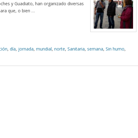
oches y Guadiato, han organizado diversas
para que, o bien …
ción
,
día
,
jornada
,
mundial
,
norte
,
Sanitaria
,
semana
,
Sin humo
,