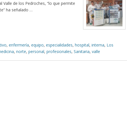
al Valle de los Pedroches, “lo que permite
nte” ha señalado …
tivo
,
enfermería
,
equipo
,
especialidades
,
hospital
,
interna
,
Los
edicina
,
norte
,
personal
,
profesionales
,
Sanitaria
,
valle