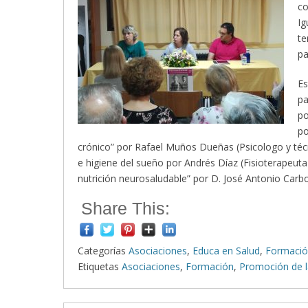
co
Ig
te
pa
Es
pa
po
po
crónico” por Rafael Muños Dueñas (Psicologo y técn
e higiene del sueño por Andrés Díaz (Fisioterapeuta
nutrición neurosaludable” por D. José Antonio Carbo
Share This:
Categorías
Asociaciones
,
Educa en Salud
,
Formaci
Etiquetas
Asociaciones
,
Formación
,
Promoción de l